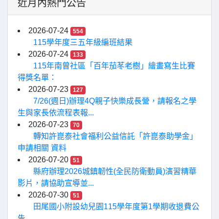
近月內熱門公告
2026-07-24
554
115學年度三五年級編班結果
2026-07-24
133
115年南曾社區「百年茄苳老樹」繪畫寫生比賽
得獎名單：
2026-07-23
127
7/26(週日)辦理4Q親子快樂成長營，請報名之學
生與家長依流程表報...
2026-07-23
70
轉知許崑泰社會福利公益信託「許崑泰助學金」
申請相關 資料
2026-07-20
51
縣府辦理2026城鎮韌性(全民防衛動員)演習精華
影片，請協助宣導並...
2026-07-30
51
田尾國小附設幼兒園115學年度第1學期收退費公
告