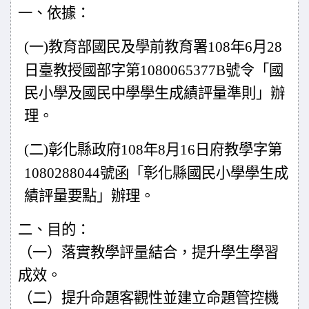
一、依據：
(
一)教育部國民及學前教育署
108
年
6
月
28
日臺教授國部字第
1080065377B
號令「國
民小學及國民中學學生成績評量準則」辦
理。
(
二)彰化縣政府
108
年
8
月
16
日府教學字第
1080288044號函「彰化
縣國民小學學生成
績評量要點」辦理。
二、目的：
（一）落實教學評量結合，提升學生學習
成效。
（二）提升命題客觀性並建立命題管控機