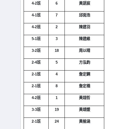
4-2
班
6
黃語宸
4-1
班
7
邱雨浩
4-2
班
2
陳建羽
5-1
班
3
陳建維
3-2
班
18
周以晴
2-4
班
5
方泓鈞
2-1
班
4
詹定鋼
2-1
班
8
詹定橋
4-2
班
1
黃翊哲
3-3
班
19
黃靖媛
2-1
班
24
黃榆涵