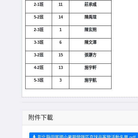
2-1
班
11
莊承彧
5-2
班
14
陳禹瑄
2-3
班
1
陳玄朔
3-3
班
6
陳文澤
3-2
班
15
張瀞方
4-2
班
13
施宇軒
5-3
班
3
施宇航
附件下載
彰化縣田尾國小暑期營隊匹克球品客營活動名單.pdf