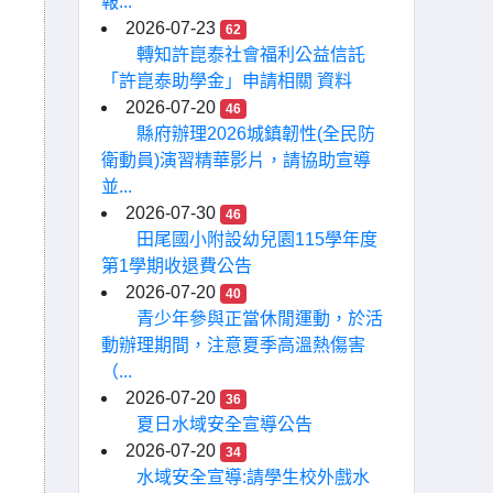
報...
2026-07-23
62
轉知許崑泰社會福利公益信託
「許崑泰助學金」申請相關 資料
2026-07-20
46
縣府辦理2026城鎮韌性(全民防
衛動員)演習精華影片，請協助宣導
並...
2026-07-30
46
田尾國小附設幼兒園115學年度
第1學期收退費公告
2026-07-20
40
青少年參與正當休閒運動，於活
動辦理期間，注意夏季高溫熱傷害
（...
2026-07-20
36
夏日水域安全宣導公告
2026-07-20
34
水域安全宣導:請學生校外戲水