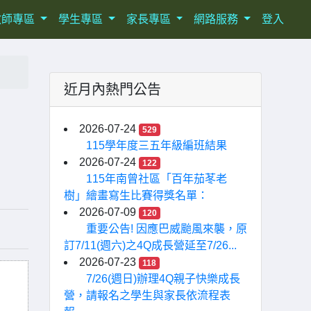
教師專區
學生專區
家長專區
網路服務
登入
近月內熱門公告
2026-07-24
529
115學年度三五年級編班結果
2026-07-24
122
115年南曾社區「百年茄苳老
樹」繪畫寫生比賽得獎名單：
2026-07-09
120
重要公告! 因應巴威颱風來襲，原
訂7/11(週六)之4Q成長營延至7/26...
2026-07-23
118
7/26(週日)辦理4Q親子快樂成長
營，請報名之學生與家長依流程表