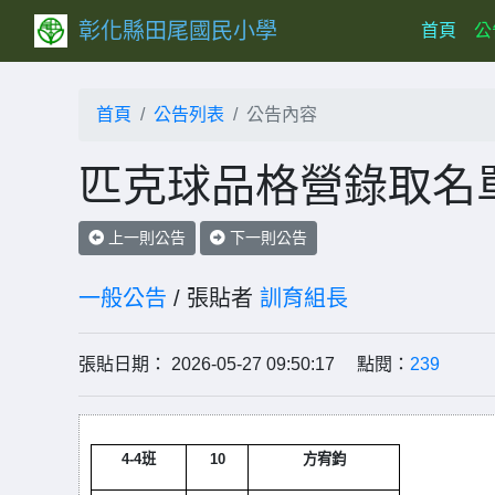
彰化縣田尾國民小學
(curr
首頁
公
首頁
公告列表
公告內容
匹克球品格營錄取名
上一則公告
下一則公告
一般公告
/ 張貼者
訓育組長
張貼日期： 2026-05-27 09:50:17 點閱：
239
4-4
班
10
方宥鈞