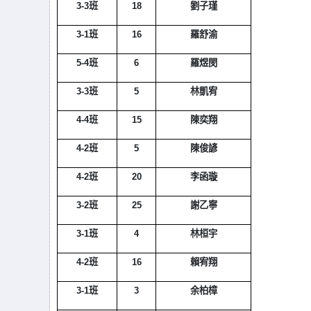
3-3
班
18
劉子瑾
3-1
班
16
羅舒渝
5-4
班
6
羅煜閔
3-3
班
5
林凱宥
4-4
班
15
陳奕翔
4-2
班
5
陳俊諺
4-2
班
20
李函璇
3-2
班
25
謝乙寧
3-1
班
4
林桓宇
4-2
班
16
賴宥翔
3-1
班
3
余柏樟