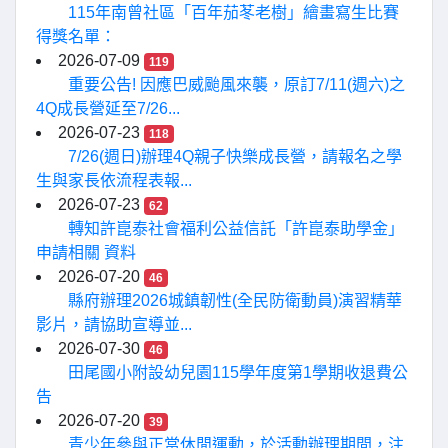
115年南曾社區「百年茄苳老樹」繪畫寫生比賽
得獎名單：
2026-07-09
119
重要公告! 因應巴威颱風來襲，原訂7/11(週六)之
4Q成長營延至7/26...
2026-07-23
118
7/26(週日)辦理4Q親子快樂成長營，請報名之學
生與家長依流程表報...
2026-07-23
62
轉知許崑泰社會福利公益信託「許崑泰助學金」
申請相關 資料
2026-07-20
46
縣府辦理2026城鎮韌性(全民防衛動員)演習精華
影片，請協助宣導並...
2026-07-30
46
田尾國小附設幼兒園115學年度第1學期收退費公
告
2026-07-20
39
青少年參與正當休閒運動，於活動辦理期間，注