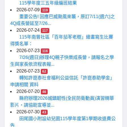
115學年度三五年級編班結果
2026-07-09
119
重要公告! 因應巴威颱風來襲，原訂7/11(週六)之
4Q成長營延至7/26...
2026-07-24
117
115年南曾社區「百年茄苳老樹」繪畫寫生比賽
得獎名單：
2026-07-23
116
7/26(週日)辦理4Q親子快樂成長營，請報名之學
生與家長依流程表報...
2026-07-23
62
轉知許崑泰社會福利公益信託「許崑泰助學金」
申請相關 資料
2026-07-20
46
縣府辦理2026城鎮韌性(全民防衛動員)演習精華
影片，請協助宣導並...
2026-07-30
43
田尾國小附設幼兒園115學年度第1學期收退費公
告