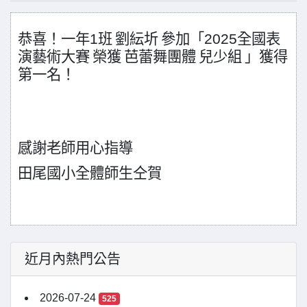
恭喜！一年
1
班
劉紜圻
參加「
2025
全國表
演藝術大賽
榮獲
芭蕾舞團體
兒少組
」獲得
第一名！
感謝老師用心指導
田尾國小全體師生仝賀
近月內熱門公告
2026-07-24
525