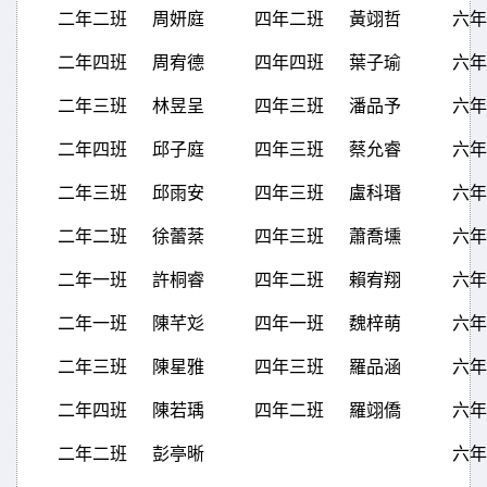
二年二班
周妍庭
四年二班
黃翊哲
六年
二年四班
周宥德
四年四班
葉子瑜
六年
二年三班
林昱呈
四年三班
潘品予
六年
二年四班
邱子庭
四年三班
蔡允睿
六年
二年三班
邱雨安
四年三班
盧科瑉
六年
二年二班
徐蕾棻
四年三班
蕭喬壎
六年
二年一班
許桐睿
四年二班
賴宥翔
六年
二年一班
陳芊彣
四年一班
魏梓萌
六年
二年三班
陳星雅
四年三班
羅品涵
六年
二年四班
陳若瑀
四年二班
羅翊僑
六年
二年二班
彭亭晰
六年