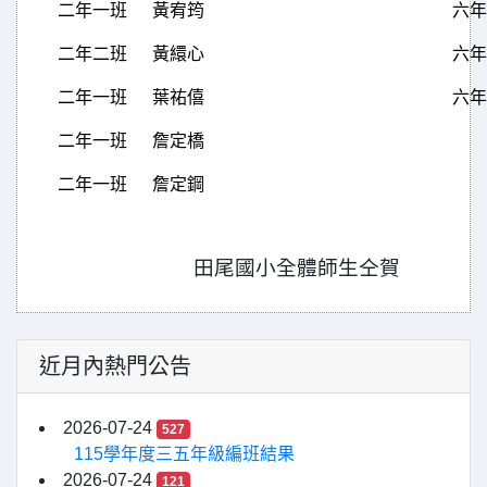
二年一班
黃宥筠
六年
二年二班
黃繯心
六年
二年一班
葉祐僖
六年
二年一班
詹定橋
二年一班
詹定鋼
田尾國小全體師生仝賀
近月內熱門公告
2026-07-24
527
115學年度三五年級編班結果
2026-07-24
121