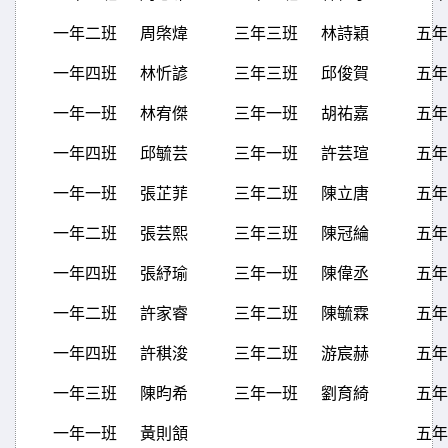
一年二班
周棨煒
三年三班
林詩穎
五年
一年四班
林忻諺
三年三班
邱俊賀
五年
一年一班
林宥傑
三年一班
胡祐嘉
五年
一年四班
邱毓芸
三年一班
許芸瑄
五年
一年一班
張芷菲
三年二班
陳立唐
五年
一年二班
張芸熙
三年三班
陳冠綸
五年
一年四班
張紓瑜
三年一班
陳偉丞
五年
一年二班
許家睿
三年二班
陳毓霖
五年
一年四班
許稘浚
三年二班
游宸赫
五年
一年三班
陳昀希
三年一班
劉育綺
五年
一年一班
黃則頷
五年