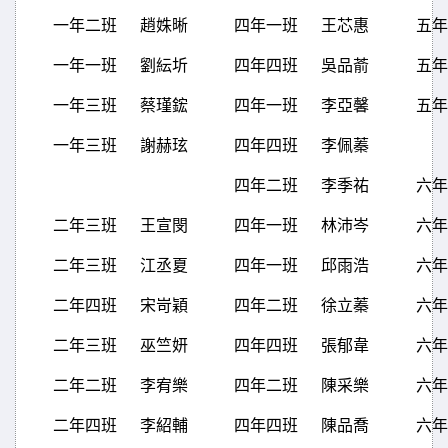
一年二班
趙姝晰
四年一班
王芯惠
五年
一年一班
劉紜圻
四年四班
吳品萮
五年
一年三班
蔡瑾鋐
四年一班
李亞馨
五年
一年三班
謝赫玹
四年四班
李佩蓁
四年二班
李季祐
六年
二年三班
王宣閔
四年一班
林沛岑
六年
二年三班
江丞夏
四年一班
邱雨浩
六年
二年四班
宋岢穎
四年二班
徐立蓁
六年
二年三班
巫竺妍
四年四班
張郁韋
六年
二年二班
李宥樂
四年二班
陳采樂
六年
二年四班
李紹輔
四年四班
陳品喬
六年