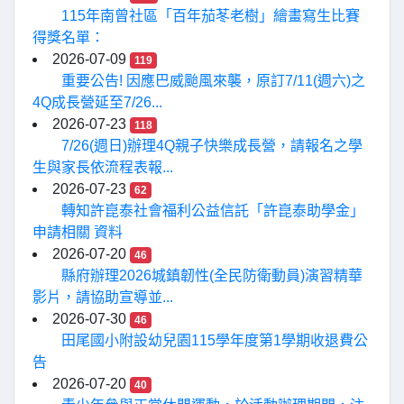
115年南曾社區「百年茄苳老樹」繪畫寫生比賽
得獎名單：
2026-07-09
119
重要公告! 因應巴威颱風來襲，原訂7/11(週六)之
4Q成長營延至7/26...
2026-07-23
118
7/26(週日)辦理4Q親子快樂成長營，請報名之學
生與家長依流程表報...
2026-07-23
62
轉知許崑泰社會福利公益信託「許崑泰助學金」
申請相關 資料
2026-07-20
46
縣府辦理2026城鎮韌性(全民防衛動員)演習精華
影片，請協助宣導並...
2026-07-30
46
田尾國小附設幼兒園115學年度第1學期收退費公
告
2026-07-20
40