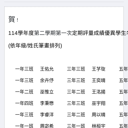
賀
！
114
學年度
第二學期第一次
定期評量成績優異學生
(
依年級/姓氏筆畫排列)
一年三班
王佑允
三年三班
王芓琁
五年
一年三班
余卉伃
三年三班
王奕晴
五年
一年二班
巫惟立
三年二班
王洺揚
五年
一年四班
李秉懋
三年三班
巫宇翔
五年
一年三班
李睿洋
三年二班
周以晴
五年
一年一班
周宓希
三年一班
林桓宇
五年