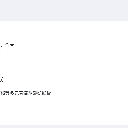
者之偉大
果
分
魔術等多元表演及靜態展覽