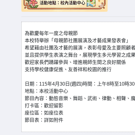
為歡慶每年一度之母親節
本校特舉辦「母親節社團展演及才藝成果發表會」
希望藉由社團及才藝的展演，表彰母愛及主要照顧
並且提供學生表演之舞台，展現學生多元學習之成
歡迎家長們踴躍參與、增進親師生間之良好關係
支持學校健康促進、友善祥和校園的推行
日期：
115
年
4
月
30
日
(
週四
)
時間：上午
8
時至
10
時
30
地點：本校活動中心
節目內容：動態音樂、舞蹈、武術、律動、相聲、
打卡區：歡迎留影
座位區：如座位表
節目表：詳如附件