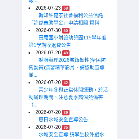
報...
2026-07-23
68
轉知許崑泰社會福利公益信託
「許崑泰助學金」申請相關 資料
2026-07-30
50
田尾國小附設幼兒園115學年度
第1學期收退費公告
2026-07-20
49
縣府辦理2026城鎮韌性(全民防
衛動員)演習精華影片，請協助宣導
並...
2026-07-20
42
青少年參與正當休閒運動，於活
動辦理期間，注意夏季高溫熱傷害
（...
2026-07-20
39
夏日水域安全宣導公告
2026-07-20
35
水域安全宣導:請學生校外戲水