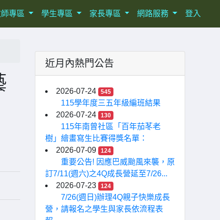
教師專區
學生專區
家長專區
網路服務
登入
近月內熱門公告
藝
2026-07-24
545
115學年度三五年級編班結果
2026-07-24
130
115年南曾社區「百年茄苳老
樹」繪畫寫生比賽得獎名單：
2026-07-09
124
重要公告! 因應巴威颱風來襲，原
訂7/11(週六)之4Q成長營延至7/26...
2026-07-23
124
7/26(週日)辦理4Q親子快樂成長
營，請報名之學生與家長依流程表