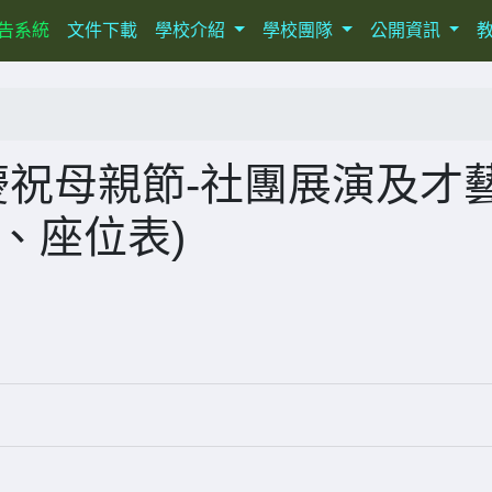
ent)
告系統
文件下載
學校介紹
學校團隊
公開資訊
慶祝母親節-社團展演及才
、座位表)