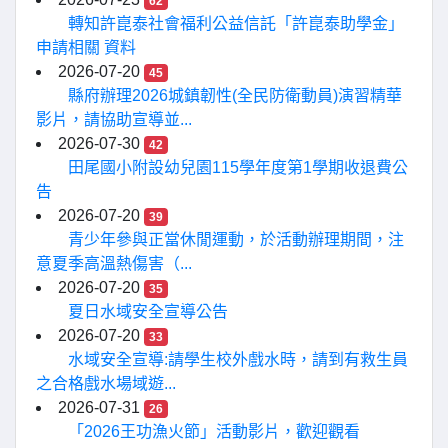
62
轉知許崑泰社會福利公益信託「許崑泰助學金」
申請相關 資料
2026-07-20
45
縣府辦理2026城鎮韌性(全民防衛動員)演習精華
影片，請協助宣導並...
2026-07-30
42
田尾國小附設幼兒園115學年度第1學期收退費公
告
2026-07-20
39
青少年參與正當休閒運動，於活動辦理期間，注
意夏季高溫熱傷害（...
2026-07-20
35
夏日水域安全宣導公告
2026-07-20
33
水域安全宣導:請學生校外戲水時，請到有救生員
之合格戲水場域遊...
2026-07-31
26
「2026王功漁火節」活動影片，歡迎觀看