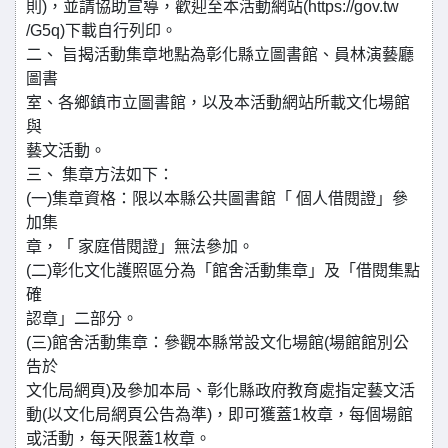
則)，並請協助宣導，歡迎至本活動網站(https://gov.tw
/G5q)下載自行列印。
二、 旨揭活動集章地點為彰化縣立圖書館、員林演藝廳
圖書
室、各鄉鎮市立圖書館，以及本活動網站所載文化場館
與
藝文活動。
三、 集章方法如下：
(一)集章資格：限以本縣公共圖書館「 個人借閱證」參
加集
章，「 家庭借閱證」無法參加。
(二)彰化文化護照區分為「館舍活動集章」及「借閱集點
確
認章」二部分。
(三)館舍活動集章：參觀本縣常設文化場館(場館館別公
告於
文化局網頁)及參加本局、彰化縣政府教育處指定藝文活
動(以文化局網頁公告為準)，即可獲蓋1枚章，每個場館
或活動，每天限蓋1枚章。