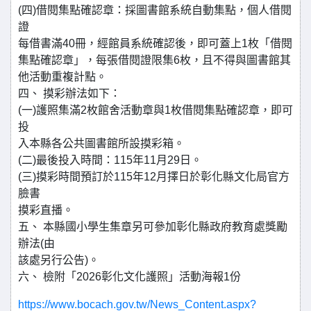
(四)借閱集點確認章：採圖書館系統自動集點，個人借閱
證
每借書滿40冊，經館員系統確認後，即可蓋上1枚「借閱
集點確認章」，每張借閱證限集6枚，且不得與圖書館其
他活動重複計點。
四、 摸彩辦法如下：
(一)護照集滿2枚館舍活動章與1枚借閱集點確認章，即可
投
入本縣各公共圖書館所設摸彩箱。
(二)最後投入時間：115年11月29日。
(三)摸彩時間預訂於115年12月擇日於彰化縣文化局官方
臉書
摸彩直播。
五、 本縣國小學生集章另可參加彰化縣政府教育處獎勵
辦法(由
該處另行公告)。
六、 檢附「2026彰化文化護照」活動海報1份
https://www.bocach.gov.tw/News_Content.aspx?