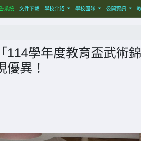
ent)
告系統
文件下載
學校介紹
學校團隊
公開資訊
114學年度教育盃武術
現優異！