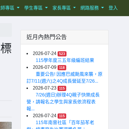
教師專區
學生專區
家長專區
網路服務
登入
近月內熱門公告
錦標
2026-07-24
523
115學年度三五年級編班結果
2026-07-09
118
重要公告! 因應巴威颱風來襲，原
訂7/11(週六)之4Q成長營延至7/26...
2026-07-23
115
7/26(週日)辦理4Q親子快樂成長
營，請報名之學生與家長依流程表
報...
2026-07-24
115
115年南曾社區「百年茄苳老