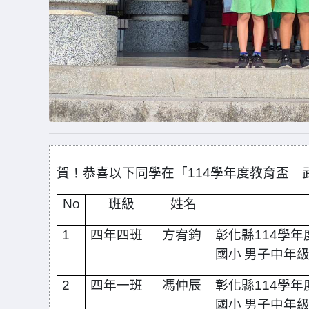
賀！恭喜以下同學在「
114
學年度教育盃 
No
班級
姓名
1
四年四班
方宥鈞
彰化縣
114
學年
國小
男子中年
2
四年一班
馮仲辰
彰化縣
114
學年
國小
男子中年