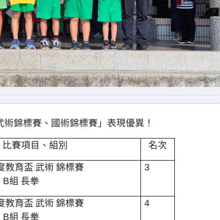
武術錦標賽、國術錦標賽」表現優異！
比賽項目、組別
名次
度教育盃
武術
錦標賽
3
級
B
組
長拳
度教育盃
武術
錦標賽
4
級
B
組
長拳