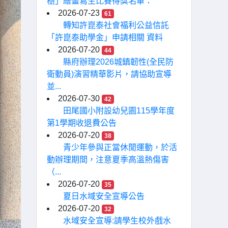
樹」繪畫寫生比賽得獎名單：
2026-07-23
61
轉知許崑泰社會福利公益信託
「許崑泰助學金」申請相關 資料
2026-07-20
44
縣府辦理2026城鎮韌性(全民防
衛動員)演習精華影片，請協助宣導
並...
2026-07-30
42
田尾國小附設幼兒園115學年度
第1學期收退費公告
2026-07-20
38
青少年參與正當休閒運動，於活
動辦理期間，注意夏季高溫熱傷害
（...
2026-07-20
35
夏日水域安全宣導公告
2026-07-20
32
水域安全宣導:請學生校外戲水