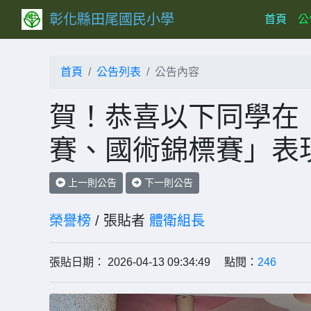
彰化縣田尾國民小學
(curr
首頁
公
首頁
公告列表
公告內容
賀！恭喜以下同學在「
賽、國術錦標賽」表
上一則公告
下一則公告
榮譽榜
/ 張貼者
體衛組長
張貼日期： 2026-04-13 09:34:49 點閱：
246