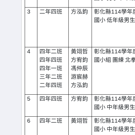
3
二年四班
方泓鈞
彰化縣
114
學年
國小
低年級男
4
四年二班
黃翊哲
彰化縣
114
學年
四年四班
方宥鈞
國小組
團練
北
四年一班
馮仲辰
三年二班
游宸赫
二年四班
方泓鈞
5
四年四班
方宥鈞
彰化縣
114
學年
國小
中年級男
6
四年二班
黃翊哲
彰化縣
114
學年
國小
中年級男