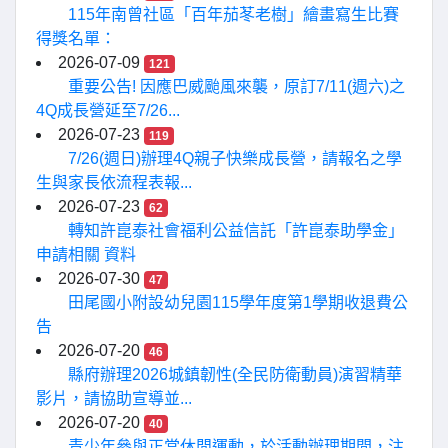
115年南曾社區「百年茄苳老樹」繪畫寫生比賽
得獎名單：
2026-07-09
121
重要公告! 因應巴威颱風來襲，原訂7/11(週六)之
4Q成長營延至7/26...
2026-07-23
119
7/26(週日)辦理4Q親子快樂成長營，請報名之學
生與家長依流程表報...
2026-07-23
62
轉知許崑泰社會福利公益信託「許崑泰助學金」
申請相關 資料
2026-07-30
47
田尾國小附設幼兒園115學年度第1學期收退費公
告
2026-07-20
46
縣府辦理2026城鎮韌性(全民防衛動員)演習精華
影片，請協助宣導並...
2026-07-20
40
青少年參與正當休閒運動，於活動辦理期間，注