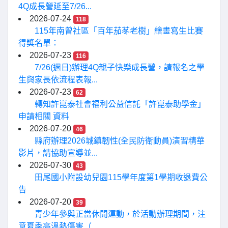
4Q成長營延至7/26...
2026-07-24
118
115年南曾社區「百年茄苳老樹」繪畫寫生比賽
得獎名單：
2026-07-23
116
7/26(週日)辦理4Q親子快樂成長營，請報名之學
生與家長依流程表報...
2026-07-23
62
轉知許崑泰社會福利公益信託「許崑泰助學金」
申請相關 資料
2026-07-20
46
縣府辦理2026城鎮韌性(全民防衛動員)演習精華
影片，請協助宣導並...
2026-07-30
43
田尾國小附設幼兒園115學年度第1學期收退費公
告
2026-07-20
39
青少年參與正當休閒運動，於活動辦理期間，注
意夏季高溫熱傷害（...