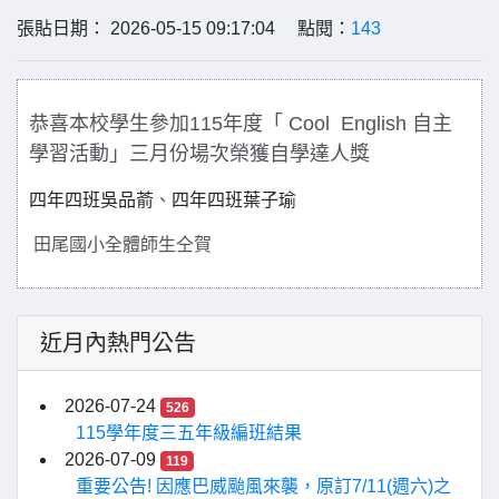
張貼日期： 2026-05-15 09:17:04 點閱：
143
恭喜本校學生參加
115
年度
「
Cool English
自主
學習活動
」
三月份場次
榮獲自學達人獎
四年四班吳品萮
、
四年四班葉子瑜
田尾國小全體師生仝賀
近月內熱門公告
2026-07-24
526
115學年度三五年級編班結果
2026-07-09
119
重要公告! 因應巴威颱風來襲，原訂7/11(週六)之