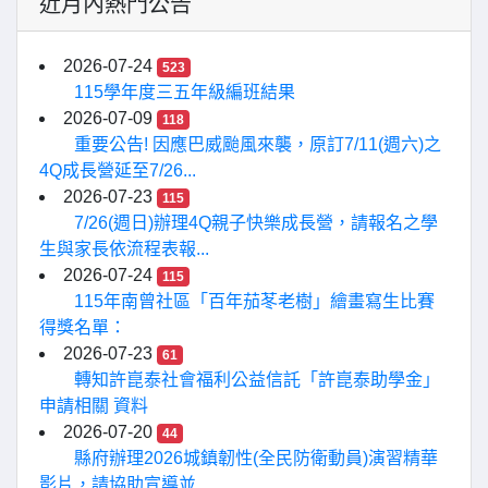
近月內熱門公告
2026-07-24
523
115學年度三五年級編班結果
2026-07-09
118
重要公告! 因應巴威颱風來襲，原訂7/11(週六)之
4Q成長營延至7/26...
2026-07-23
115
7/26(週日)辦理4Q親子快樂成長營，請報名之學
生與家長依流程表報...
2026-07-24
115
115年南曾社區「百年茄苳老樹」繪畫寫生比賽
得獎名單：
2026-07-23
61
轉知許崑泰社會福利公益信託「許崑泰助學金」
申請相關 資料
2026-07-20
44
縣府辦理2026城鎮韌性(全民防衛動員)演習精華
影片，請協助宣導並...