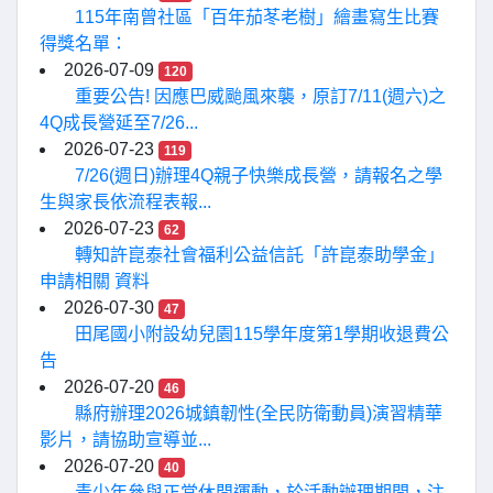
115年南曾社區「百年茄苳老樹」繪畫寫生比賽
得獎名單：
2026-07-09
120
重要公告! 因應巴威颱風來襲，原訂7/11(週六)之
4Q成長營延至7/26...
2026-07-23
119
7/26(週日)辦理4Q親子快樂成長營，請報名之學
生與家長依流程表報...
2026-07-23
62
轉知許崑泰社會福利公益信託「許崑泰助學金」
申請相關 資料
2026-07-30
47
田尾國小附設幼兒園115學年度第1學期收退費公
告
2026-07-20
46
縣府辦理2026城鎮韌性(全民防衛動員)演習精華
影片，請協助宣導並...
2026-07-20
40
青少年參與正當休閒運動，於活動辦理期間，注