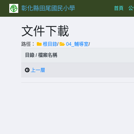
彰化縣田尾國民小學
(curr
首頁
公
文件下載
路徑：
根目錄
/
04_輔導室
/
目錄 / 檔案名稱
上一層