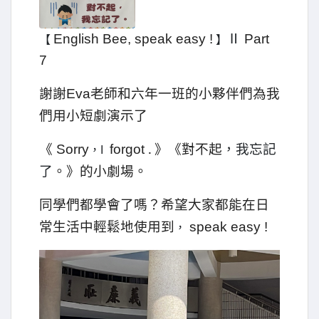
Ⅱ
【
English Bee, speak easy !
】
Part
7
謝謝
老師和六年一班的小夥伴們為我
Eva
們用小短劇演示了
《
.
》《對不起
，我忘記
Sorry
，
forgot
I
了
。》的小劇場。
同學們都學會了嗎？希望大家都能在日
常生活中輕鬆地使用到
，
speak easy !