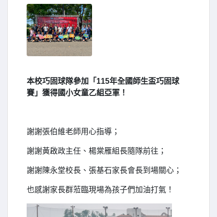
本校巧固球隊參加「115年全國師生盃巧固球
賽」獲得國小女童乙組亞軍！
謝謝張伯維老師用心指導；
謝謝黃啟政主任、楊棠雁組長隨隊前往；
謝謝陳永堂校長、張基石家長會長到場關心；
也感謝家長群蒞臨現場為孩子們加油打氣！